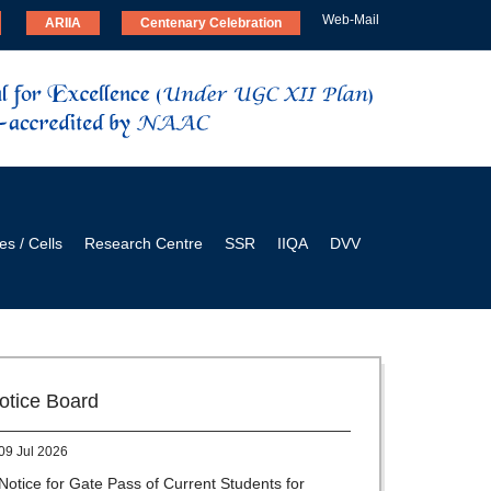
Web-Mail
ARIIA
Centenary Celebration
es / Cells
Research Centre
SSR
IIQA
DVV
28 Jul 2026
Notice for verification of documents of UG
admission (Mop-up Round) 2026-27
otice Board
09 Jul 2026
Notice for Gate Pass of Current Students for
Centenary Celebration