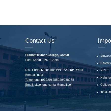
Contact Us
Impo
Prabhat Kumar College, Contai
Vidyasa
Post- Karkuli, P.S.- Contai
Univers
Dist- Purba Medinipur, PIN - 721 404, West
NCTE
Bengal, India
Heigher
Telephone:
(03220) 255020/288275
Email:
pkcollege.contai@gmail.com
College
India Re