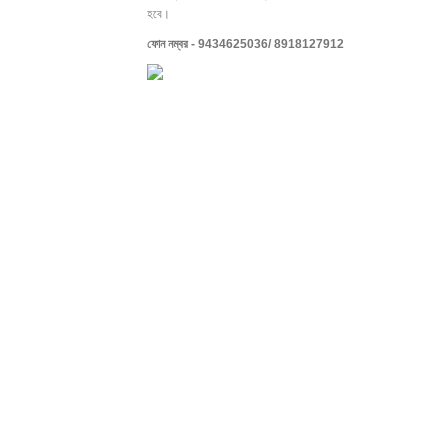
হবে।
ফোন
নম্বর
-
9434625036/ 8918127912